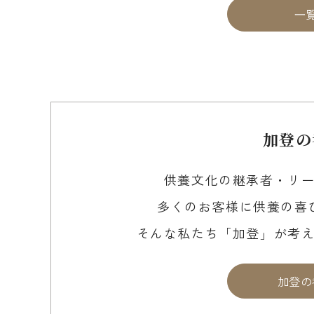
⼀
加登の
供養文化の継承者・リ
多くのお客様に供養の喜
そんな私たち「加登」が考
加登の