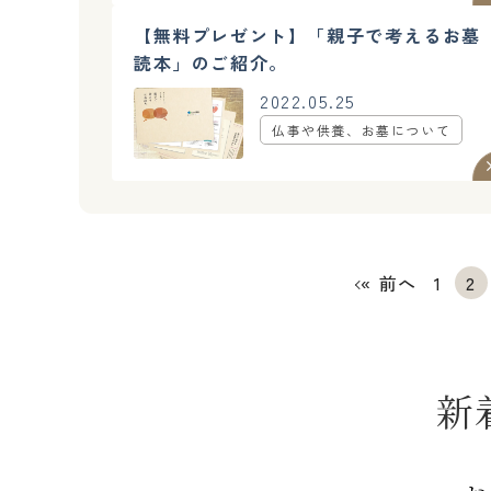
【無料プレゼント】「親子で考えるお墓
読本」のご紹介。
2022.05.25
仏事や供養、お墓について
« 前へ
1
2
新