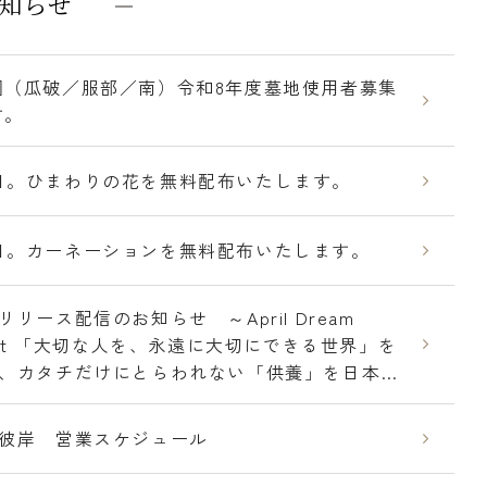
知らせ
園（瓜破／服部／南）令和8年度墓地使用者募集
す。
日。ひまわりの花を無料配布いたします。
日。カーネーションを無料配布いたします。
リリース配信のお知らせ ～April Dream
ject 「大切な人を、永遠に大切にできる世界」を
、カタチだけにとらわれない「供養」を日本中
ます。～
彼岸 営業スケジュール