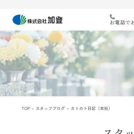
Skip
to
content
お電話で
TOP
›
スタッフブログ
› カトカト日記（本社）
スタ