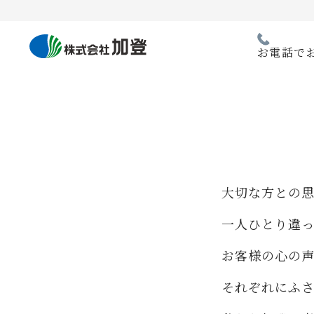
Skip
to
content
お電話で
大切な方との
一人ひとり違
お客様の心の
それぞれにふ