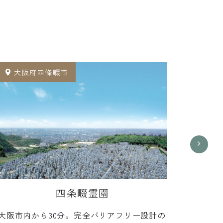
大阪府四條畷市
大
四条畷霊園
大阪市内から30分。完全バリアフリー設計の
生駒・