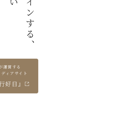
が運営する
メディアサイト
行好日』