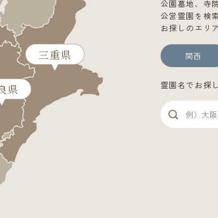
公園墓地、寺
公営霊園を検
お探しのエリ
三重県
関西
霊園名でお探
良県