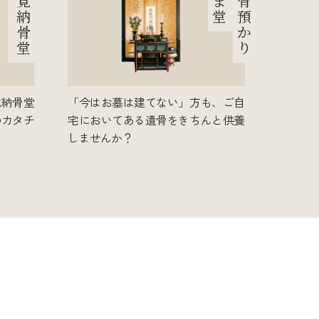
覚
ま
骨
納
堂
預
骨
か
堂
り
式納骨堂
「今はお墓は建てない」方も、ご自
のカタチ
宅においてある遺骨をきちんと供養
しませんか？