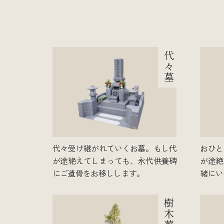
代
々
墓
代々受け継がれていくお墓。もし代
おひと
が途絶えてしまっても、永代供養碑
が途絶
にご遺骨をお移しします。
緒にい
樹
木