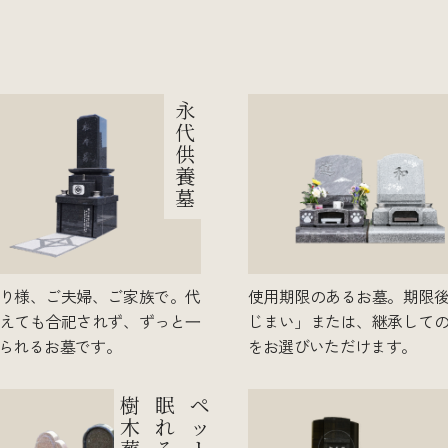
永
代
供
養
墓
り様、ご夫婦、ご家族で。代
使用期限のあるお墓。期限
えても合祀されず、ずっと⼀
じまい」または、継承して
られるお墓です。
をお選びいただけます。
樹
眠
ペ
木
れ
ッ