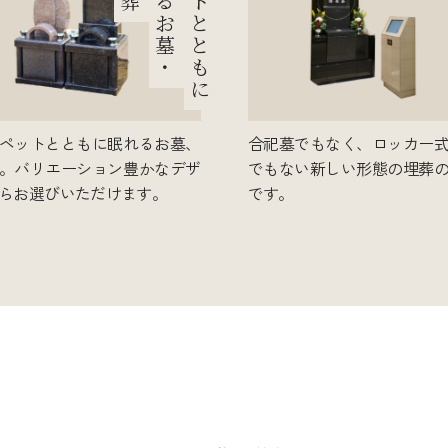
葬
る
ト
お
と
墓
と
・
も
に
ペットとともに眠れるお墓、
合祀墓でもなく、ロッカー
。バリエーション豊かなデザ
でもない新しい形態の埋葬
らお選びいただけます。
です。