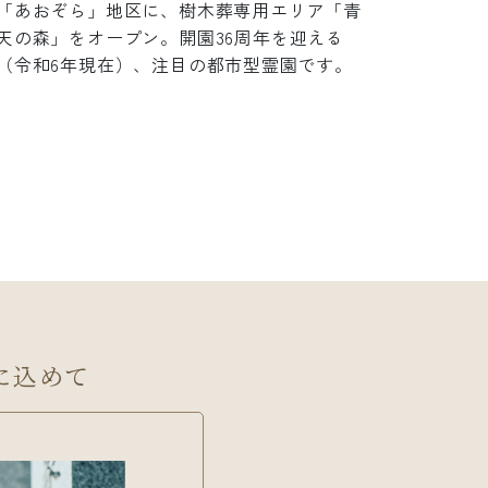
「あおぞら」地区に、樹木葬専用エリア「青
鋭の公
天の森」をオープン。開園36周年を迎える
る、「
（令和6年現在）、注目の都市型霊園です。
ととも
憶の庭
に込めて