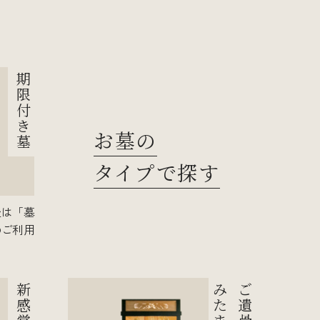
期
限
付
き
お墓の
墓
タイプで探す
後は「墓
のご利用
新
み
ご
感
た
遺