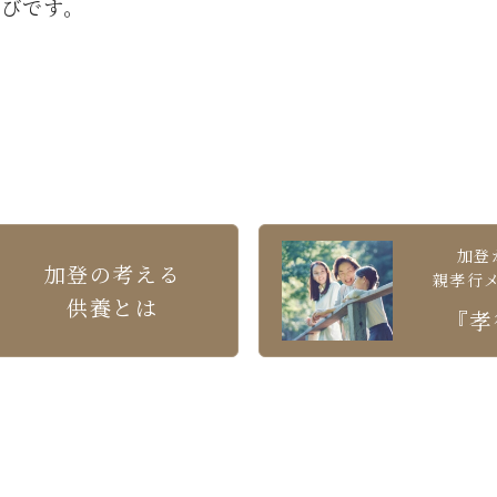
喜びです。
加登
加登の考える
親孝行
供養とは
『孝