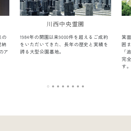
川西中央霊園
来の
1984年の開園以来9000件を超えるご成約
箕
覚納
をいただいてきた、長年の歴史と実績を
囲
のア
誇る大型公園墓地。
「
完
す