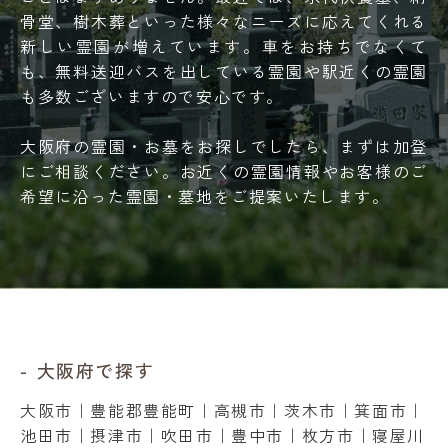
骨堂、樹木葬といった様々なニーズに応えてくれる
新しい霊園が増えています。車をお持ちでなくて
も、無料送迎バスを出している霊園や駅近くの霊園
も多数ございますので安心です。
大阪府の霊園・お墓をお探しでしたら、まずは加登
にご相談ください。お近くの霊園情報やお客様のご
希望に沿った霊園・墓地をご提案いたします。
大阪府で探す
大阪市
｜
豊能郡豊能町
｜
高槻市
｜
茨木市
｜
箕面市
｜
池田市
｜
摂津市
｜
吹田市
｜
豊中市
｜
枚方市
｜
寝屋川