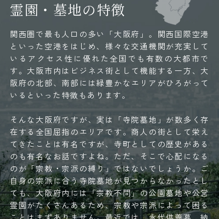
霊園・墓地の特徴
関西圏で最も人口の多い「大阪府」。関西国際空港
といった空港をはじめ、様々な交通機関が充実して
いるアクセス性に優れた全国でも有数の大都市で
す。大阪市内はビジネス街として機能する一方、大
阪府の北部、南部には緑豊かなエリアがひろがって
いるといった特徴もあります。
そんな大阪府ですが、実は「寺院墓地」が数多く存
在する全国屈指のエリアです。商人の街として栄え
てきたことは有名ですが、寺町としての歴史がある
のも有名なお話ですよね。ただ、そこで心配になる
のが「宗教・宗派の縛り」ではないでしょうか。ご
自身の宗派に合う寺院墓地が見つからなかったとし
ても、大阪府内には「宗教不問」の公園墓地や公営
霊園がたくさんあるため、宗教や宗派によって困る
ことはまずありません。最近では、永代供養墓、納