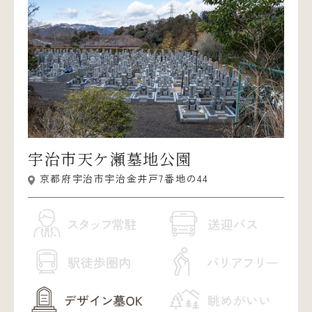
宇治市天ケ瀬墓地公園
京都府宇治市宇治金井戸7番地の44