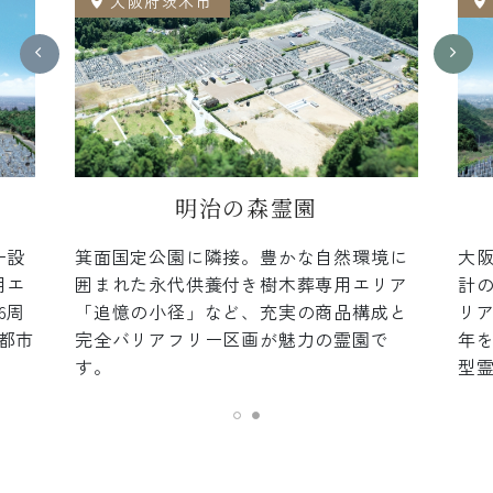
大阪府茨木市
明治の森霊園
ー設
箕面国定公園に隣接。豊かな自然環境に
大阪
用エ
囲まれた永代供養付き樹木葬専用エリア
計
6周
「追憶の小径」など、充実の商品構成と
リア
都市
完全バリアフリー区画が魅力の霊園で
年
す。
型