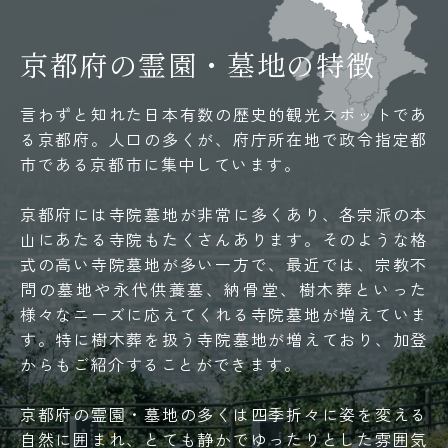
京都府の霊園・墓地の特徴
言わずと知れた日本有数の歴史的観光スポットであ
る京都府。人口の多くが、府庁所在地で政令指定都
市である京都市に集中しています。
京都府には寺院墓地が非常に多くあり、各宗派の本
山にあたる寺院もたくさんあります。そのような格
式の高い寺院墓地が多い一方で、最近では、宗教不
問の墓地や永代供養墓、納骨堂、樹木葬といった
様々なニーズに応えてくれる寺院墓地が増えていま
す。特に樹木葬を扱う寺院墓地が増えており、加登
からもご紹介することができます。
京都府の霊園・墓地の多くは四季折々に姿を変える
自然に囲まれ、とても静かでゆったりとした雰囲気