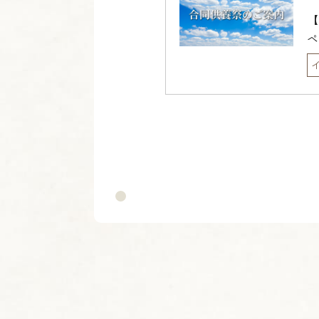
【
ペ
せ