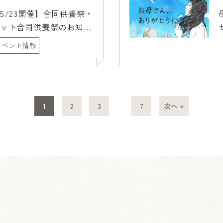
5/23開催】合同供養祭・
ット合同供養祭のお知ら
イベント情報
1
2
3
…
7
次へ »