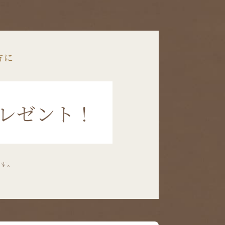
方に
レゼント！
ます。