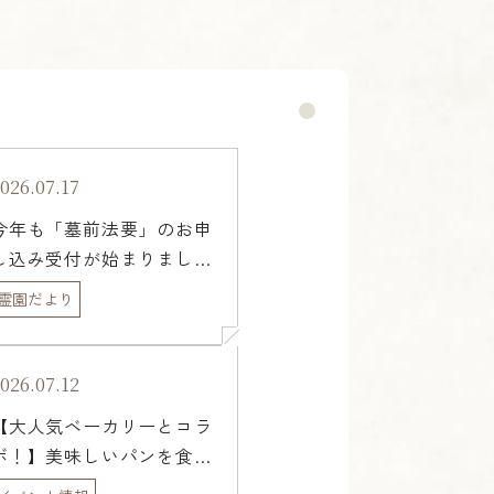
026.07.17
今年も「墓前法要」のお申
し込み受付が始まりました

霊園だより
026.07.12
【大人気ベーカリーとコラ
ボ！】美味しいパンを食べ
ながら未来を考える「樹木