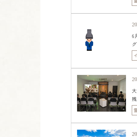
20
6
グ
談
20
大
残
20