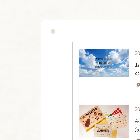
20
お
の
20
み
気