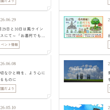
霊園だより
26.06.29
2
月29日と30日は鳳ウイン
スにて～「お墓何でも相
会」開催
イベント情報
26.06.08
2
切なひと時を、より心に
るものに
霊園だより
26.05.10
2