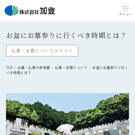
Skip
to
content
お盆にお墓参りに行くべき時期とは？
仏事・法要についてカテゴリ
TOP
›
お墓・仏事の参考書
›
仏事・法要について
› お盆にお墓参りに行く
べき時期とは？