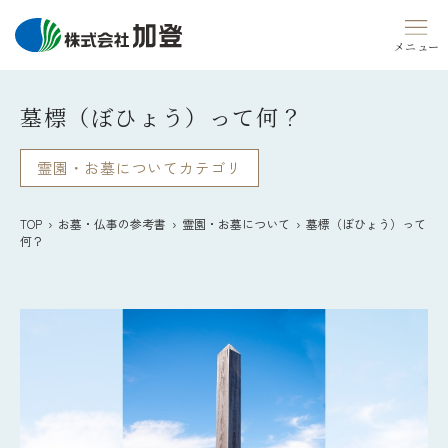
Skip
to
content
墓標（ぼひょう）って何？
霊園・お墓についてカテゴリ
TOP
›
お墓・仏事の参考書
›
霊園・お墓について
› 墓標（ぼひょう）って
何？