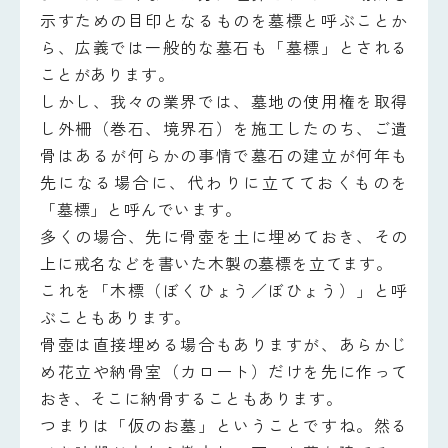
示すための目印となるものを墓標と呼ぶことか
ら、広義では一般的な墓石も「墓標」とされる
ことがあります。
しかし、我々の業界では、墓地の使用権を取得
し外柵（巻石、境界石）を施工したのち、ご遺
骨はあるが何らかの事情で墓石の建立が何年も
先になる場合に、代わりに立てておくものを
「墓標」と呼んでいます。
多くの場合、先に骨壺を土に埋めておき、その
上に戒名などを書いた木製の墓標を立てます。
これを「木標（ぼくひょう／ぼひょう）」と呼
ぶこともあります。
骨壺は直接埋める場合もありますが、あらかじ
め花立や納骨室（カロート）だけを先に作って
おき、そこに納骨することもあります。
つまりは「仮のお墓」ということですね。然る