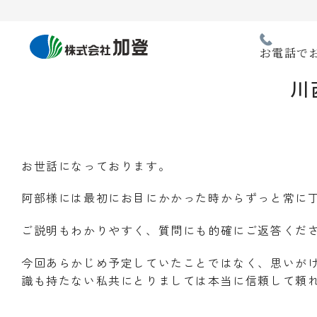
Skip
to
content
お電話で
川
お世話になっております。
阿部様には最初にお目にかかった時からずっと常に
ご説明もわかりやすく、質問にも的確にご返答くだ
今回あらかじめ予定していたことではなく、思いが
識も持たない私共にとりましては本当に信頼して頼