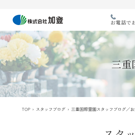
Skip
to
content
お電話で
三重
TOP
›
スタッフブログ
› 三重国際霊園スタッフブログ／お
スタ