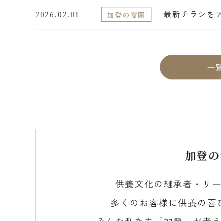
最新チラシを
2026.02.01
加登の霊園
⼀
加登の
供養文化の継承者・リ
多くのお客様に供養の喜
そんな私たち「加登」が考