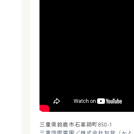
三重県鈴鹿市石薬師町850-1
三重国際霊園
／
株式会社加登（かと