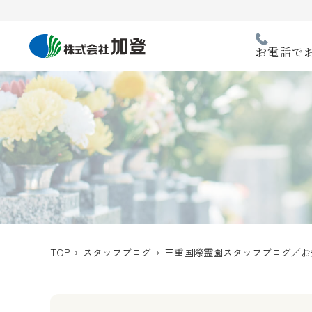
Skip
to
content
お電話で
TOP
›
スタッフブログ
›
三重国際霊園スタッフブログ／お