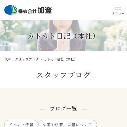
Skip
to
content
カトカト日記（本社）
TOP
›
スタッフブログ
› カトカト日記（本社）
スタッフブログ
ブログ一覧
イベント情報
仏事や供養、お墓について