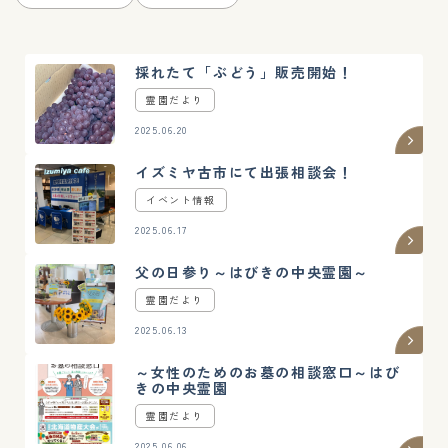
採れたて「ぶどう」販売開始！
霊園だより
2025.06.20
イズミヤ古市にて出張相談会！
イベント情報
2025.06.17
父の日参り～はびきの中央霊園～
霊園だより
2025.06.13
～女性のためのお墓の相談窓口～はび
きの中央霊園
霊園だより
2025.06.06