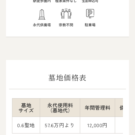
墓地価格表
墓地
永代使用料
年間管理料
備考
サイズ
（墓地代）
0.6聖地
57.6万円より
12,000円