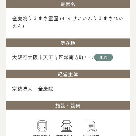
霊園名
全慶院うえまち霊園 (ぜんけいいんうえまちれい
えん)
所在地
大阪府大阪市天王寺区城南寺町7－7
地図
経営主体
宗教法人 全慶院
施設・設備