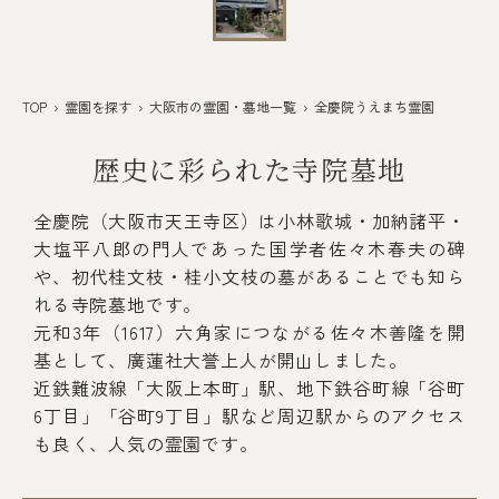
TOP
›
霊園を探す
›
大阪市の霊園・墓地一覧
› 全慶院うえまち霊園
歴史に彩られた寺院墓地
全慶院（大阪市天王寺区）は小林歌城・加納諸平・
大塩平八郎の門人であった国学者佐々木春夫の碑
や、初代桂文枝・桂小文枝の墓があることでも知ら
れる寺院墓地です。
元和3年（1617）六角家につながる佐々木善隆を開
基として、廣蓮社大誉上人が開山しました。
近鉄難波線「大阪上本町」駅、地下鉄谷町線「谷町
6丁目」「谷町9丁目」駅など周辺駅からのアクセス
も良く、人気の霊園です。