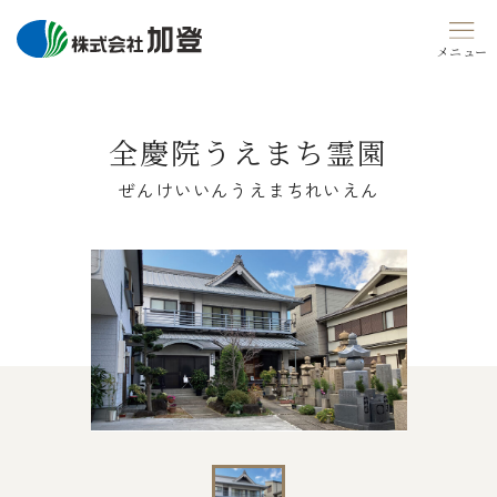
Skip
to
content
全慶院うえまち霊園
ぜんけいいんうえまちれいえん