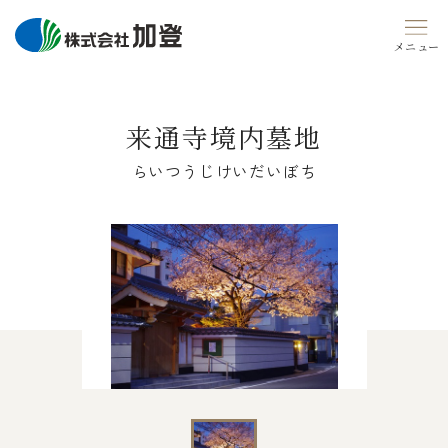
Skip
to
content
来通寺境内墓地
らいつうじけいだいぼち