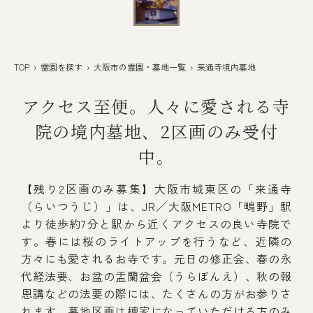
TOP
›
霊園を探す
›
大阪市の霊園・墓地一覧
› 来通寺境内墓地
アクセス至便。人々に愛される寺
院の境内墓地、2区画のみ受付
中。
【残り2区画のみ募集】大阪市城東区の「来通寺
（らいつうじ）」は、JR／大阪METRO「鴫野」駅
より徒歩約7分と駅から近くアクセスの良い寺院で
す。春には桜のライトアップを行うなど、近隣の
方々にも愛されるお寺です。元日の修正会、春の永
代経法要、お盆の盂蘭盆会（うらぼんえ）、秋の報
恩講などの法要の際には、たくさんの方がお参りさ
れます。墓地区画は檀家になっていただける方のみ