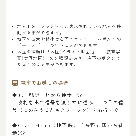
地図上をドラッグすると表示されている地図を移
動する事ができます。
地図の拡大や縮小は右下のコントロールボタンの
「＋」と「－」で行うことができます。
地図の種類は「地図(イラスト地図)」、「航空写
真(実写地図)」の２種類があり、左下のボタンよ
り切り替える事ができます。
電車でお越しの場合
◆JR「鴫野」駅から徒歩10分
改札を出て信号を渡り左に進み、2つ目の信
号（にのみやこどもクリニック）を右折すぐ
◆Osaka Metro（地下鉄）「鴫野」駅から徒
歩7分