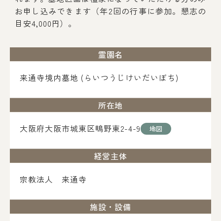
お申し込みできます（年2回の行事に参加。懇志の
目安4,000円）。
霊園名
来通寺境内墓地 (らいつうじけいだいぼち)
所在地
大阪府大阪市城東区鴫野東2-4-9
地図
経営主体
宗教法人 来通寺
施設・設備