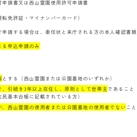
可申請書又は西山霊園使用許可申請書
運転免許証・マイナンバーカード）
で申請する場合は、委任状と来庁される方の本人確認書類
よる申込申請のみ
画
とする（西山霊園または公園墓地のいずれか）
で、引続き3年以上在住し、原則として世帯主
であること
住民基本台帳に記載されている方）
が、西山霊園の使用者または公園墓地の使用者でない
こと