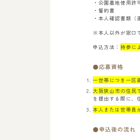
・公園墓地使用許
・誓約書
・本人確認書類（
※本人以外が窓口
申込方法：
持参に
●応募資格
一世帯につき一区
大阪狭山市の住民
を提出する際に、
本人または世帯員
●申込後の流れ