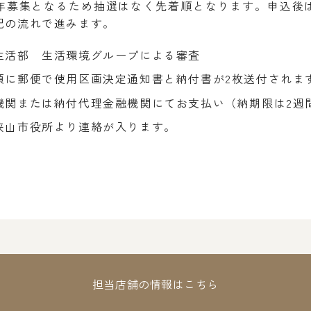
通年募集となるため抽選はなく先着順となります。申込後
記の流れで進みます。
生活部 生活環境グループによる審査
頃に郵便で使用区画決定通知書と納付書が2枚送付されま
機関または納付代理金融機関にてお支払い（納期限は2週
狭山市役所より連絡が入ります。
担当店舗の情報はこちら