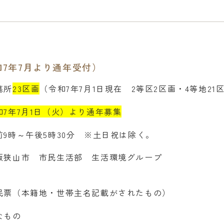
7年7月より通年受付）
墓所
23区画
（令和7年7月1日現在 2等区2区画・4等地21
和7年7月1日（火）より通年募集
9時～午後5時30分 ※土日祝は除く。
阪狭山市 市民生活部 生活環境グループ
民票（本籍地・世帯主名記載がされたもの）
なもの