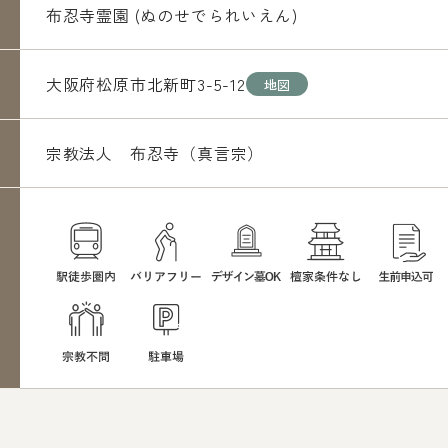
布忍寺霊園 (ぬのせでられいえん)
大阪府松原市北新町3-5-12
地図
宗教法人 布忍寺（真言宗）