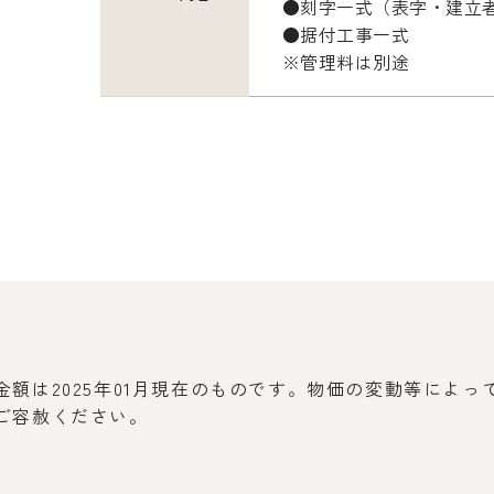
●刻字一式（表字・建立
●据付工事一式
※管理料は別途
額は2025年01月現在のものです。物価の変動等によ
ご容赦ください。