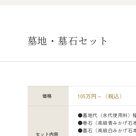
墓地・墓石セット
105万円～
（税込）
価格
●墓地代（永代使用料）幅54
●巻石（高級青みかげ石
●墓石（高級白みかげ石
セット内容