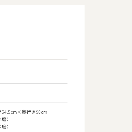
.5cm×奥行き90cm
本磨）
本磨）