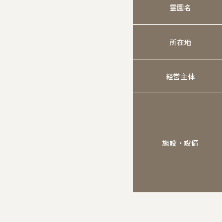
霊園名
所在地
経営主体
施設・設備