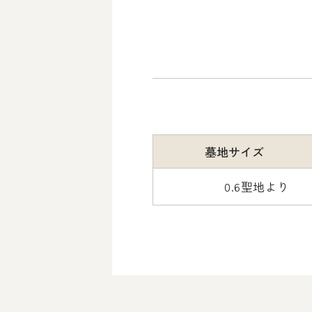
墓地
サイズ
0.6聖地より