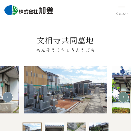
Skip
to
content
文相寺共同墓地
もんそうじきょうどうぼち