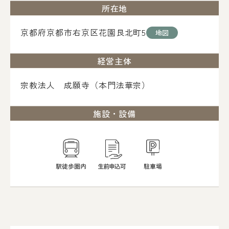
所在地
京都府京都市右京区花園艮北町5
地図
経営主体
宗教法人 成願寺（本門法華宗）
施設・設備