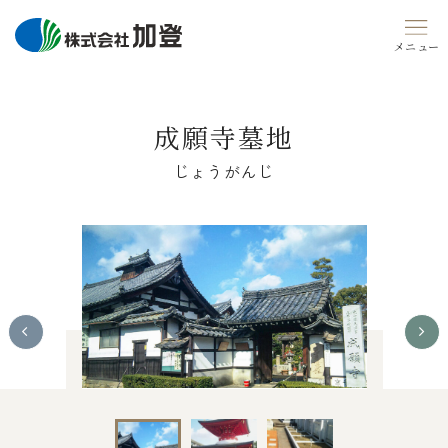
Skip
to
content
成願寺墓地
じょうがんじ