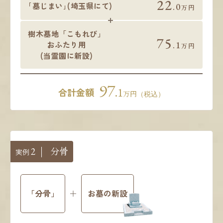
22
.0
｢墓じまい｣
(埼玉県にて)
万円
樹木墓地「こもれび」
75
.1
おふたり用
万円
(当霊園に新設)
97
.1
合計金額
万円
（税込）
分骨
2
実例
「分骨」
お墓の新設