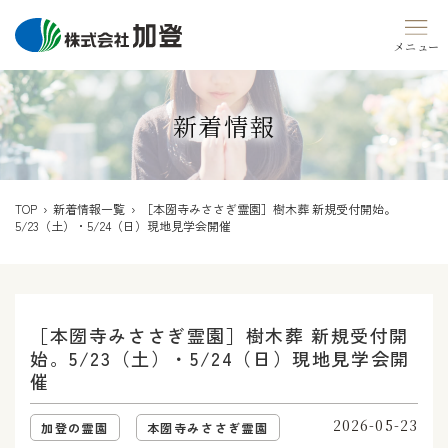
Skip
to
content
新着情報
TOP
›
新着情報一覧
› ［本圀寺みささぎ霊園］樹木葬 新規受付開始。
5/23（土）・5/24（日）現地見学会開催
［本圀寺みささぎ霊園］樹木葬 新規受付開
始。5/23（土）・5/24（日）現地見学会開
催
2026-05-23
加登の霊園
本圀寺みささぎ霊園