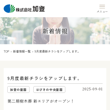
Skip
to
content
新着情報
TOP
›
新着情報一覧
› 9月度最新チラシをアップします。
9月度最新チラシをアップします。
2025-09-01
加登の霊園
はびきの中央霊園
第二期樹木葬 新エリアがオープン！