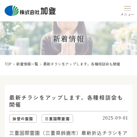
Skip
to
content
新着情報
TOP
›
新着情報一覧
› 最新チラシをアップします。各種相談会も開催
最新チラシをアップします。各種相談会も
開催
2025-09-01
加登の霊園
三重国際霊園
三重国際霊園（三重県鈴鹿市）最新折込チラシをア