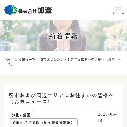
Skip
to
content
新着情報
TOP
›
新着情報一覧
› 堺市および周辺エリアにお住まいの皆様へ（お墓ニュ
ース）
堺市および周辺エリアにお住まいの皆様へ
（お墓ニュース）
2026-05-
加登の霊園
18
堺市営 堺市霊園（鉢ヶ峯公園墓地）