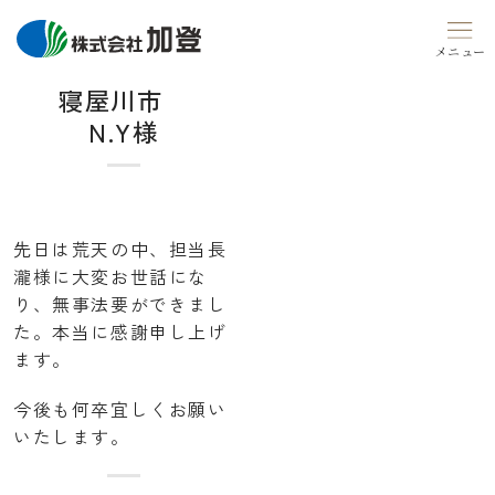
Skip
to
content
寝屋川市
N.Y様
先日は荒天の中、担当長
瀧様に大変お世話にな
り、無事法要ができまし
た。本当に感謝申し上げ
ます。
今後も何卒宜しくお願い
いたします。