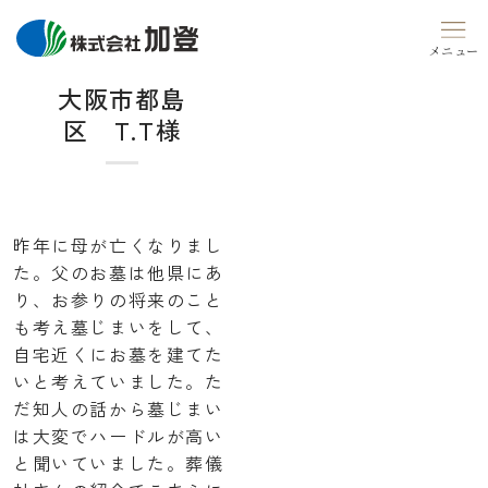
Skip
to
content
大阪市都島
区 T.T様
昨年に母が亡くなりまし
た。父のお墓は他県にあ
り、お参りの将来のこと
も考え墓じまいをして、
自宅近くにお墓を建てた
いと考えていました。た
だ知人の話から墓じまい
は大変でハードルが高い
と聞いていました。葬儀