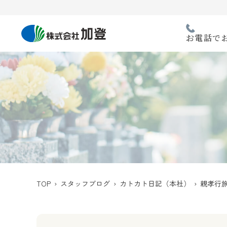
Skip
to
content
お電話で
TOP
›
スタッフブログ
›
カトカト日記（本社）
› 親孝行