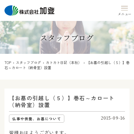
Skip
to
content
スタッフブログ
TOP
›
スタッフブログ
›
カトカト日記（本社）
› 【お墓の引越し（５）】巻
石～カロート（納骨室）設置
【お墓の引越し（５）】巻石～カロート
（納骨室）設置
2015-09-16
仏事や供養、お墓について
皆様おはようございます。