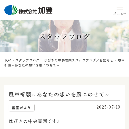
Skip
to
content
スタッフブログ
TOP
›
スタッフブログ
›
はびきの中央霊園スタッフブログ／お知らせ
› 風車
祈願～あなたの想いを風にのせて～
風車祈願～あなたの想いを風にのせて～
2025-07-19
霊園だより
はびきの中央霊園です♩