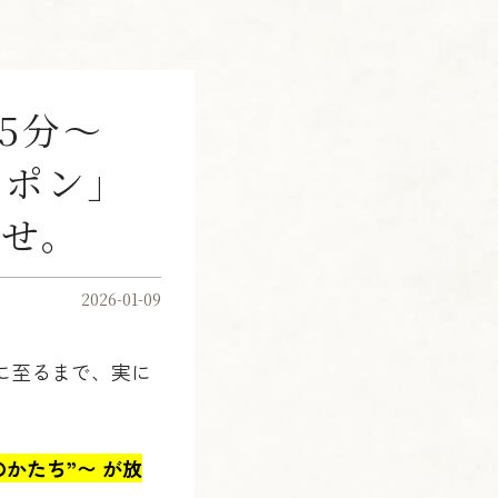
時35分～
ッポン」
らせ。
2026-01-09
10に至るまで、実に
のかたち”〜 が放