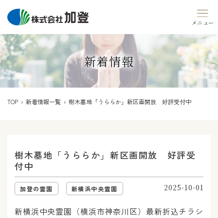
Skip
to
content
新着情報
TOP
›
新着情報一覧
› 樹木墓地「うららか」新区画開放 好評受付中
樹木墓地「うららか」新区画開放 好評受
付中
2025-10-01
加登の霊園
新横浜中央霊園
新横浜中央霊園（横浜市神奈川区）最新折込チラシ